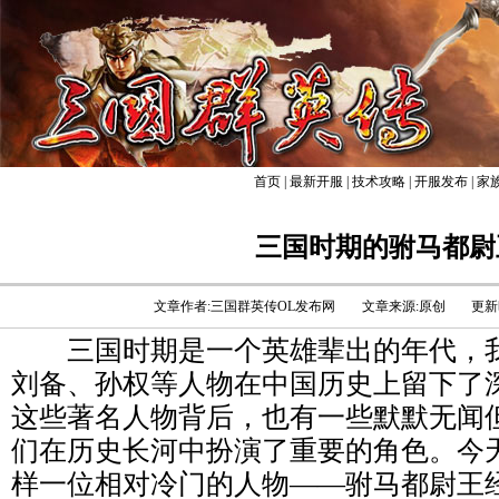
首页
|
最新开服
|
技术攻略
|
开服发布
|
家
三国时期的驸马都尉
文章作者:三国群英传OL发布网
文章来源:原创
更新时
三国时期是一个英雄辈出的年代，我
刘备、孙权等人物在中国历史上留下了
这些著名人物背后，也有一些默默无闻
们在历史长河中扮演了重要的角色。今
样一位相对冷门的人物——驸马都尉王